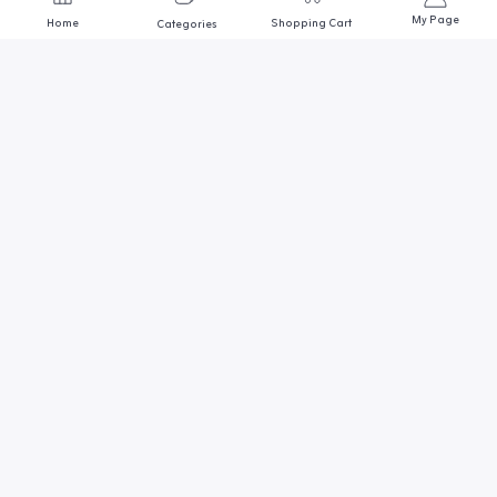
My Page
Home
Shopping Cart
Categories
We are always here to help
Contact us through any of these support channels
ADDRESS
أول وأكبر متجر مصري متخصص في
مجال أسماك الزينة
SUPPORT EMAIL
Goldmedo@gmail.com
احواض وحضانات
اضائة وترمومتر