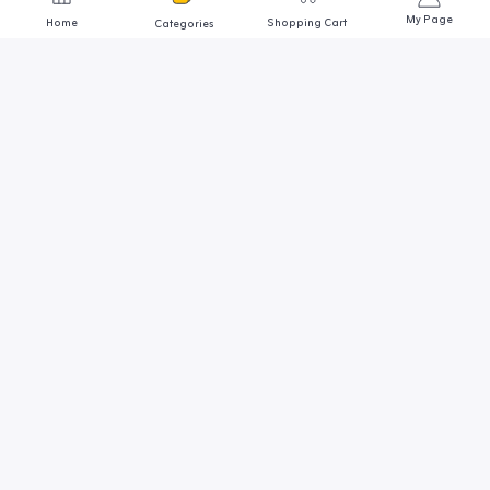
My Page
Home
Shopping Cart
Categories
We are always here to help
Contact us through any of these support channels
ADDRESS
أول وأكبر متجر مصري متخصص في
مجال أسماك الزينة
SUPPORT EMAIL
Goldmedo@gmail.com
احواض وحضانات
اضائة وترمومتر