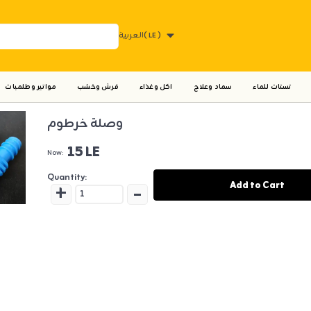
( LE )
العربية
تستات للماء
سماد وعلاج
اكل وغذاء
فرش وخشب
مواتير وطلمبات
وصلة خرطوم
15 LE
Now:
Quantity:
+
-
Add to Cart