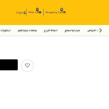
0
0
Login
Wish List
Shopping Cart
ادوات الحوض
ميديا واسفنج
ادواتة الزرع
وصلات وخراطيم
ديكورات