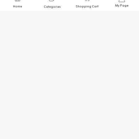
My Page
Home
Shopping Cart
Categories
We are always here to help
Contact us through any of these support channels
ADDRESS
أول وأكبر متجر مصري متخصص في
مجال أسماك الزينة
SUPPORT EMAIL
Goldmedo@gmail.com
احواض وحضانات
اضائة وترمومتر