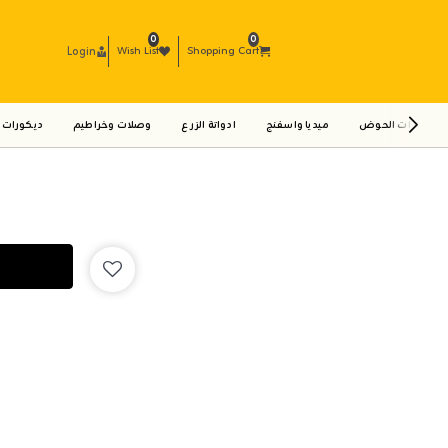
0
0
Login
Wish List
Shopping Cart
ادوات الحوض
ميديا واسفنج
ادواتة الزرع
وصلات وخراطيم
ديكورات