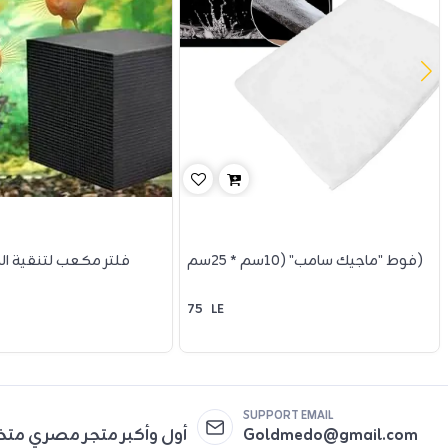
فوط "ماجيك سامب" (10سم * 25سم)
فلتر مكعب لتنقية الم
75
LE
SUPPORT EMAIL
Goldmedo@gmail.com
أول وأكبر متجر مصري مت