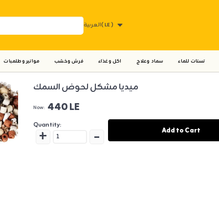
( LE )
العربية
تستات للماء
سماد وعلاج
اكل وغذاء
فرش وخشب
مواتير وطلمبات
ميديا مشكل لحوض السمك
440 LE
Now:
Quantity:
+
-
Add to Cart