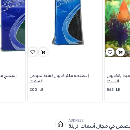
ياه بالكربون
إسفنجة فلتر كربون نشط لحوض
إسفنج فل
النشط
السمك.
200
LE
565
LE
ADDRESS
خصص في مجال أسماك الزينة