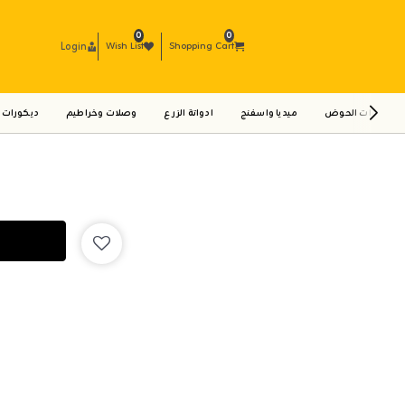
0
0
Login
Wish List
Shopping Cart
ادوات الحوض
ميديا واسفنج
ادواتة الزرع
وصلات وخراطيم
ديكورات