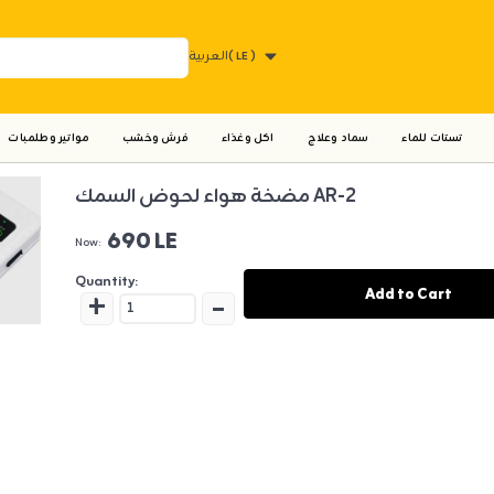
( LE )
العربية
تستات للماء
سماد وعلاج
اكل وغذاء
فرش وخشب
مواتير وطلمبات
مضخة هواء لحوض السمك AR-2
690 LE
Now:
Quantity:
+
-
Add to Cart