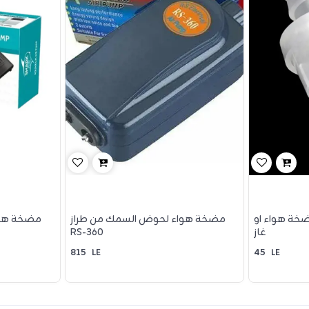
ة هواء او
مضخة هواء لحوض السمك من طراز
مضخة هوا
غاز
RS-360
815
LE
45
LE