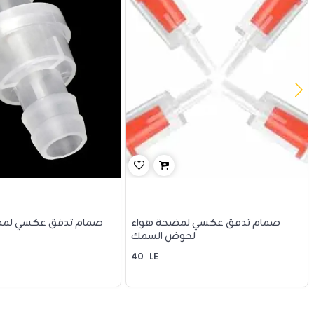
صمام تدفق عكسي لمضخة هواء
صمام تدفق عكسي لمضخ
لحوض السمك
40
LE