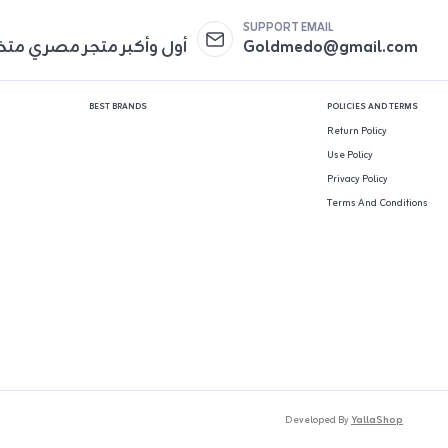
SUPPORT EMAIL
Goldmedo@gmail.com
أول وأكبر متجر مصري مت
BEST BRANDS
POLICIES AND TERMS
Return Policy
Use Policy
Privacy Policy
Terms And Conditions
Developed By
YallaShop