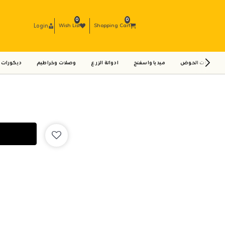
0
0
Login
Wish List
Shopping Cart
ادوات الحوض
ميديا واسفنج
ادواتة الزرع
وصلات وخراطيم
ديكورات