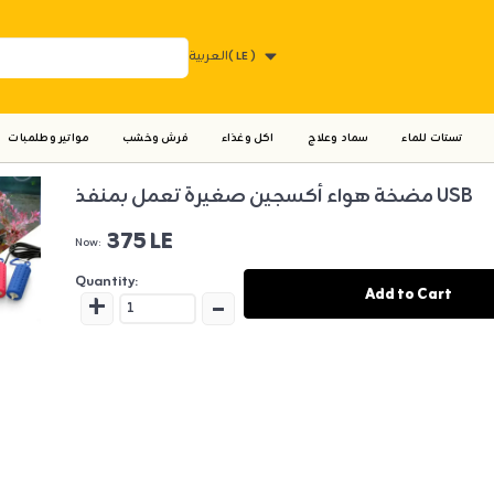
( LE )
العربية
تستات للماء
سماد وعلاج
اكل وغذاء
فرش وخشب
مواتير وطلمبات
مضخة هواء أكسجين صغيرة تعمل بمنفذ USB
375 LE
Now:
Quantity:
+
-
Add to Cart