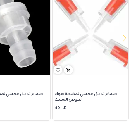
صمام تدفق عكسي لمضخة هواء
صمام تدفق عكسي لمضخ
لحوض السمك
40
LE