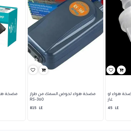
ة هواء او
مضخة هواء لحوض السمك من طراز
مضخة هوا
غاز
RS-360
815
LE
45
LE