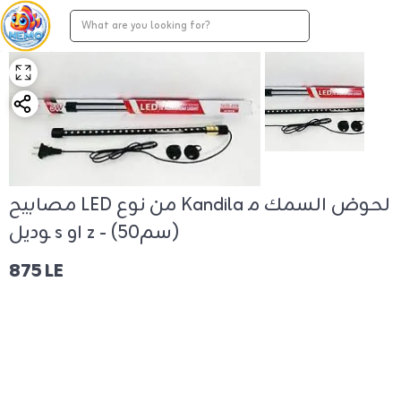
مصابيح LED من نوع Kandila لحوض السمك م
وديل s او z - (50سم)
875 LE