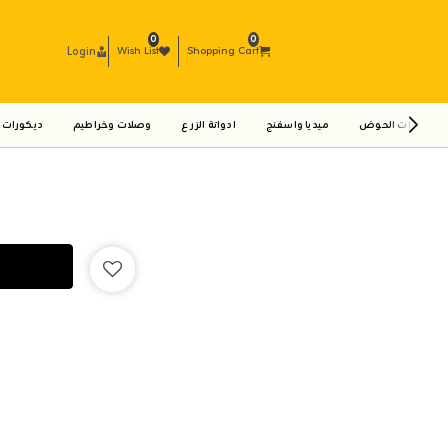
0
0
Login
Wish List
Shopping Cart
ادوات الحوض
ميديا واسفنج
ادواتة الزرع
وصلات وخراطيم
ديكورات