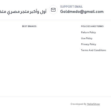
SUPPORT EMAIL
Goldmedo@gmail.com
أول وأكبر متجر مصري مت
BEST BRANDS
POLICIES AND TERMS
Return Policy
Use Policy
Privacy Policy
Terms And Conditions
Developed By
YallaShop