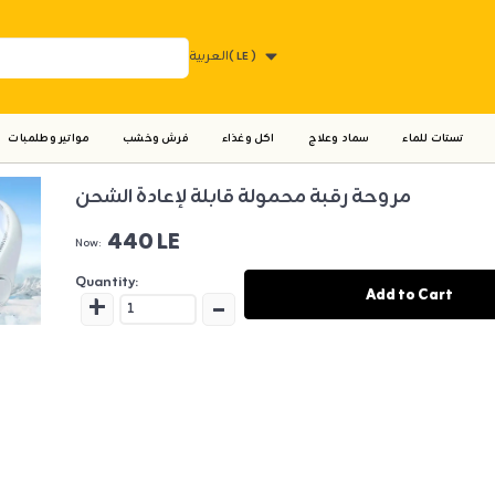
( LE )
العربية
تستات للماء
سماد وعلاج
اكل وغذاء
فرش وخشب
مواتير وطلمبات
مروحة رقبة محمولة قابلة لإعادة الشحن
440 LE
Now:
Quantity:
+
-
Add to Cart