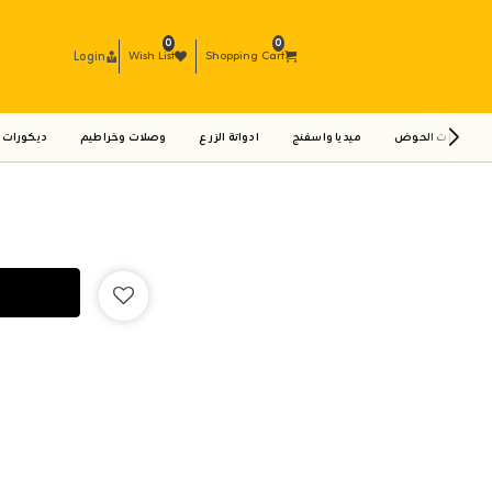
0
0
Login
Wish List
Shopping Cart
ادوات الحوض
ميديا واسفنج
ادواتة الزرع
وصلات وخراطيم
ديكورات