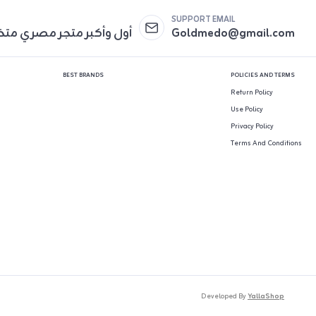
SUPPORT EMAIL
Goldmedo@gmail.com
أول وأكبر متجر مصري مت
BEST BRANDS
POLICIES AND TERMS
Return Policy
Use Policy
Privacy Policy
Terms And Conditions
Developed By
YallaShop