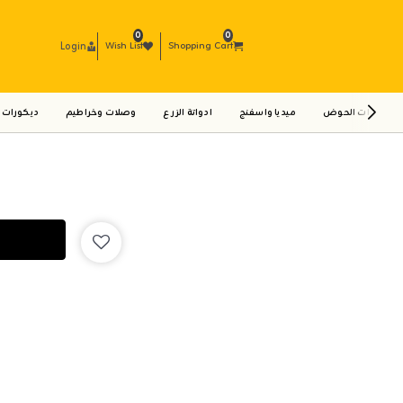
0
0
Login
Wish List
Shopping Cart
ادوات الحوض
ميديا واسفنج
ادواتة الزرع
وصلات وخراطيم
ديكورات