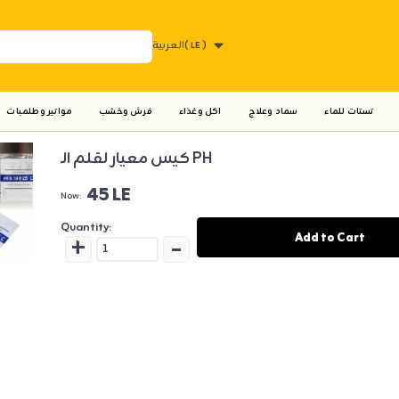
العربية
( LE )
تستات للماء
سماد وعلاج
اكل وغذاء
فرش وخشب
مواتير وطلمبات
كيس معيار لقلم الـ PH
45 LE
Now:
Quantity:
+
-
Add to Cart