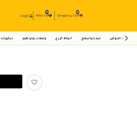
0
0
Login
Wish List
Shopping Cart
ادوات الحوض
ميديا واسفنج
ادواتة الزرع
وصلات وخراطيم
ديكورات