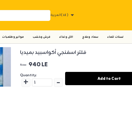
( LE )
العربية
تستات للماء
سماد وعلاج
اكل وغذاء
فرش وخشب
مواتير وطلمبات
فلتر اسفنجي أكواسبيد بميديا
940 LE
Now:
Quantity:
+
-
Add to Cart