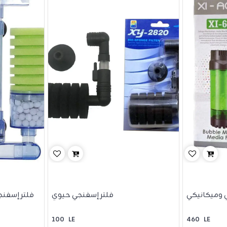
ي وميكانيكي
فلتر إسفنجي حيوي
فلتر إسفن
100
LE
460
LE