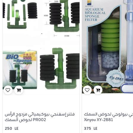
جي بيولوجي لحوض السمك
فلتر إسفنجي بيوكيميائي مزدوج الرأس
Xinyou XY-2881
لحوض السمك PR002
250
LE
375
LE