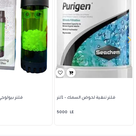
فلتر تنقية لحوض السمك - 1لتر
فلتر بيولوج
5000
LE