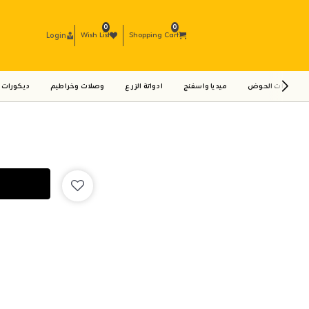
0
0
Login
Wish List
Shopping Cart
ادوات الحوض
ميديا واسفنج
ادواتة الزرع
وصلات وخراطيم
ديكورات