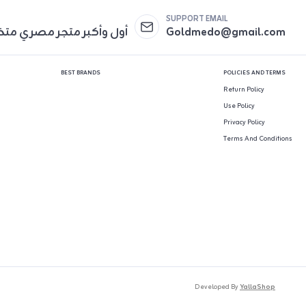
SUPPORT EMAIL
Goldmedo@gmail.com
أول وأكبر متجر مصري مت
BEST BRANDS
POLICIES AND TERMS
Return Policy
Use Policy
Privacy Policy
Terms And Conditions
Developed By
YallaShop