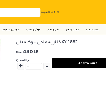
( LE )
العربية
تستات للماء
سماد وعلاج
اكل وغذاء
فرش وخشب
مواتير وطلمبات
فلتر إسفنجي بيوكيميائي XY-1882
440 LE
Now:
Quantity:
+
-
Add to Cart