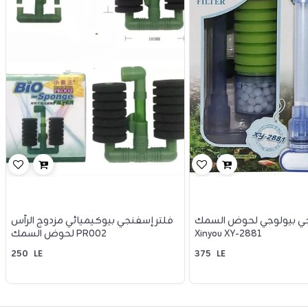
جي بيولوجي لحوض السمك
فلتر إسفنجي بيوكيميائي مزدوج الرأس
Xinyou XY-2881
لحوض السمك PR002
250
LE
375
LE