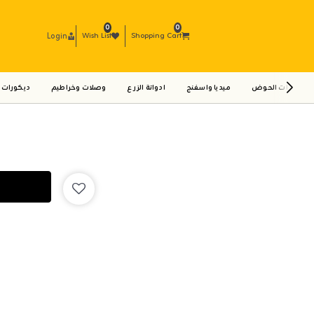
0
0
Login
Wish List
Shopping Cart
ادوات الحوض
ميديا واسفنج
ادواتة الزرع
وصلات وخراطيم
ديكورات