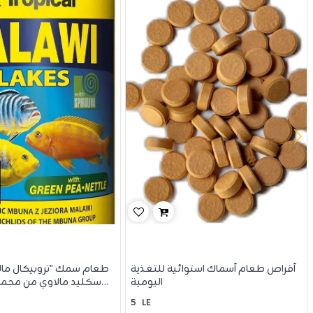
أقراص طعام أسماك استوائية للتغذية
طعام سمك "تروبيكال مال
اليومية
سكليد مالاوي من مجموع
5
LE