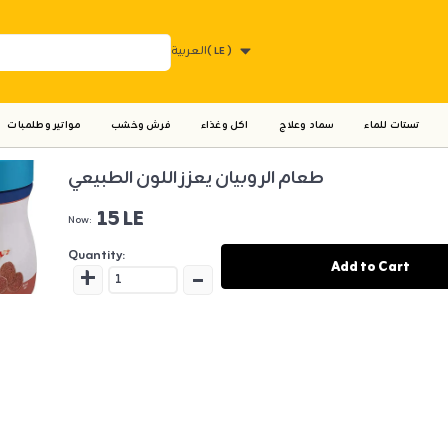
( LE )
العربية
تستات للماء
سماد وعلاج
اكل وغذاء
فرش وخشب
مواتير وطلمبات
طعام الروبيان يعزز اللون الطبيعي
15 LE
Now:
Quantity:
+
-
Add to Cart