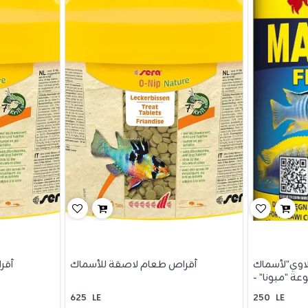
اوي"لأسماك
أقراص طعام لاصقة للأسماك
أقر
ة "مبونا" -
130جم
625
LE
250
LE