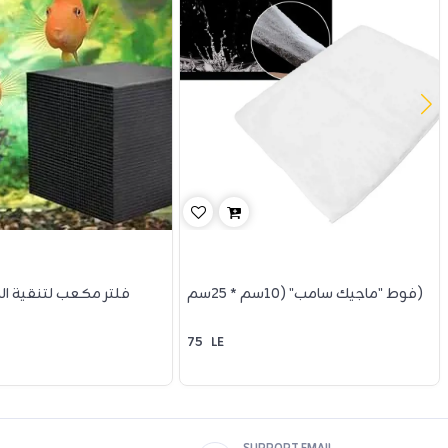
فوط "ماجيك سامب" (10سم * 25سم)
فلتر مكعب لتنقية الم
75
LE