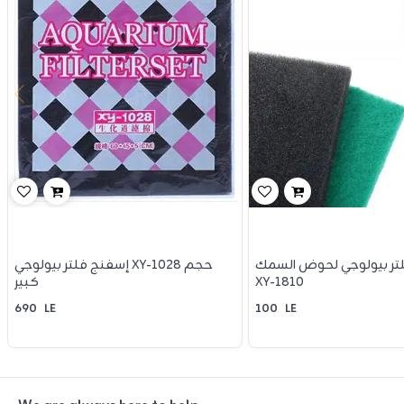
تر بيولوجي لحوض السمك
إسفنج فلتر بيولوجي XY-1028 حجم
XY-1810
كبير
690
LE
100
LE