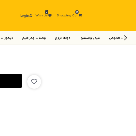
0
0
Login
Wish List
Shopping Cart
ادوات الحوض
ميديا واسفنج
ادواتة الزرع
وصلات وخراطيم
ديكورات