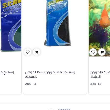
ياه بالكربون
إسفنجة فلتر كربون نشط لحوض
إسفنج فل
النشط
السمك.
200
LE
565
LE