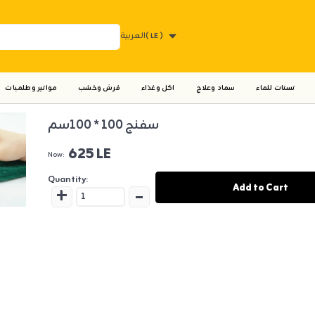
( LE )
العربية
تستات للماء
سماد وعلاج
اكل وغذاء
فرش وخشب
مواتير وطلمبات
سفنج 100 * 100سم
625 LE
Now:
Quantity:
+
-
Add to Cart