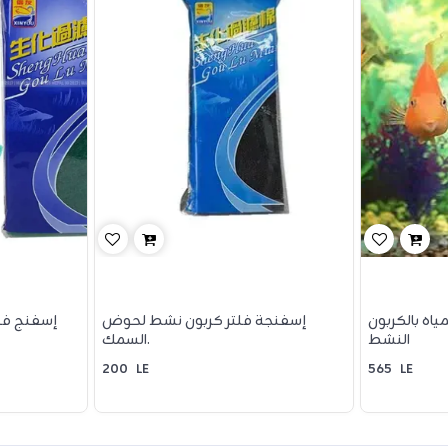
ياه بالكربون
إسفنجة فلتر كربون نشط لحوض
إسفنج فل
النشط
السمك.
200
LE
565
LE