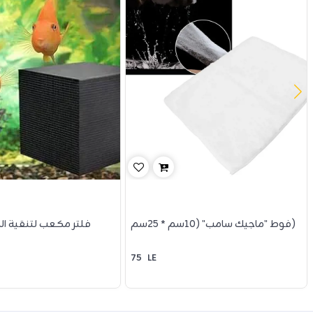
فوط "ماجيك سامب" (10سم * 25سم)
فلتر مكعب لتنقية الم
75
LE