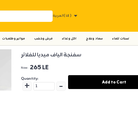
( LE )
العربية
تستات للماء
سماد وعلاج
اكل وغذاء
فرش وخشب
مواتير وطلمبات
سفنجة الياف ميديا للفلاتر
265 LE
Now:
Quantity:
+
-
Add to Cart