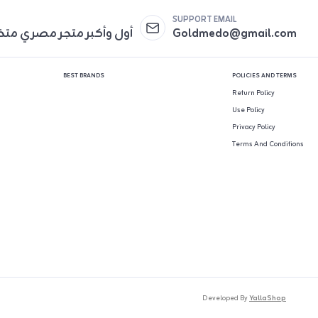
SUPPORT EMAIL
Goldmedo@gmail.com
أول وأكبر متجر مصري مت
BEST BRANDS
POLICIES AND TERMS
Return Policy
Use Policy
Privacy Policy
Terms And Conditions
Developed By
YallaShop