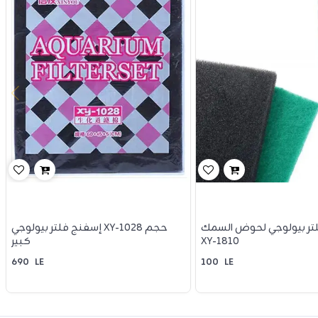
تر بيولوجي لحوض السمك
إسفنج فلتر بيولوجي XY-1028 حجم
XY-1810
كبير
690
LE
100
LE