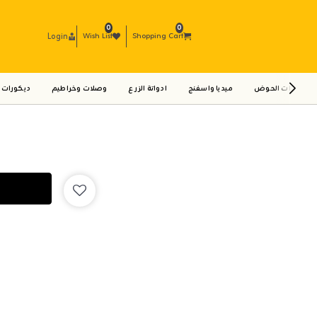
0
0
Login
Wish List
Shopping Cart
ادوات الحوض
ميديا واسفنج
ادواتة الزرع
وصلات وخراطيم
ديكورات