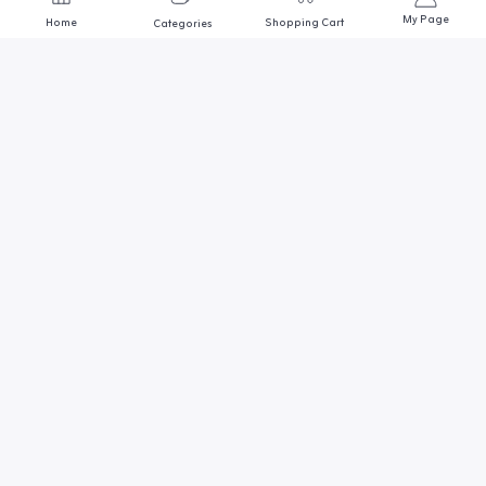
My Page
Home
Shopping Cart
Categories
We are always here to help
Contact us through any of these support channels
ADDRESS
أول وأكبر متجر مصري متخصص في
مجال أسماك الزينة
SUPPORT EMAIL
Goldmedo@gmail.com
احواض وحضانات
اضائة وترمومتر