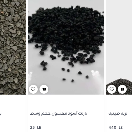
تربة طينية
بازلت أسود مغسول حجم وسط
ب
25
LE
440
LE