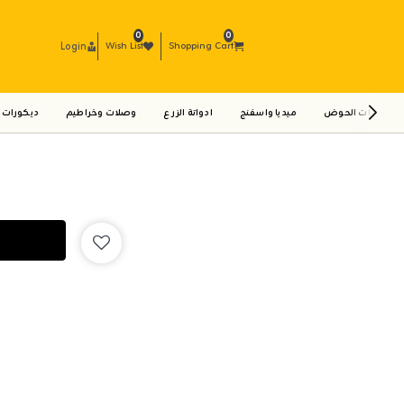
0
0
Login
Wish List
Shopping Cart
ادوات الحوض
ميديا واسفنج
ادواتة الزرع
وصلات وخراطيم
ديكورات