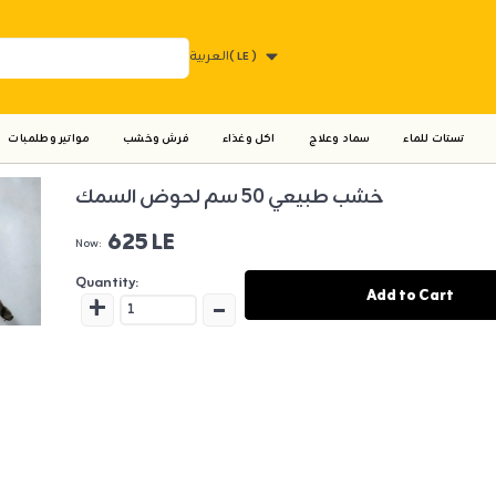
( LE )
العربية
تستات للماء
سماد وعلاج
اكل وغذاء
فرش وخشب
مواتير وطلمبات
خشب طبيعي 50 سم لحوض السمك
625 LE
Now:
Quantity:
+
-
Add to Cart