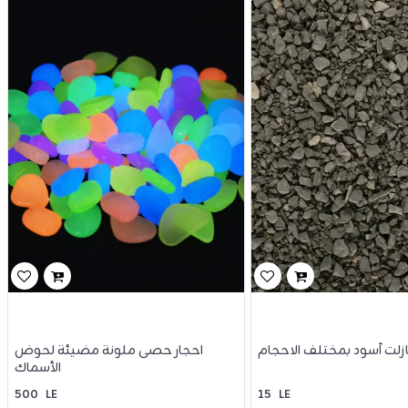
ازلت أسود بمختلف الاحجام
احجار حصى ملونة مضيئة لحوض
الأسماك
500
LE
15
LE