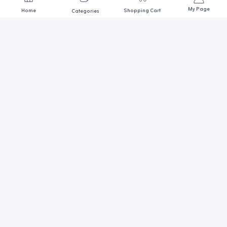
My Page
Home
Shopping Cart
Categories
We are always here to help
Contact us through any of these support channels
ADDRESS
أول وأكبر متجر مصري متخصص في
مجال أسماك الزينة
SUPPORT EMAIL
Goldmedo@gmail.com
احواض وحضانات
اضائة وترمومتر