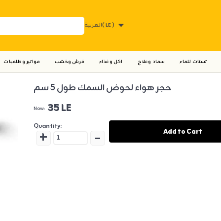
العربية
( LE )
تستات للماء
سماد وعلاج
اكل وغذاء
فرش وخشب
مواتير وطلمبات
حجر هواء لحوض السمك طول 5 سم
35 LE
Now:
Quantity:
+
-
Add to Cart