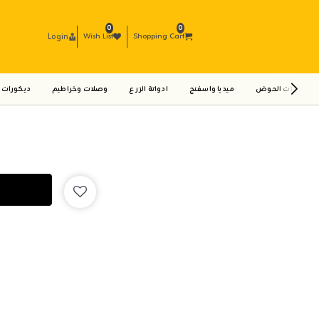
0
0
Login
Wish List
Shopping Cart
ادوات الحوض
ميديا واسفنج
ادواتة الزرع
وصلات وخراطيم
ديكورات