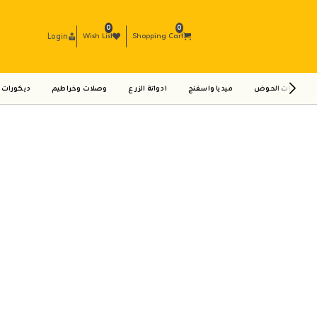
0
0
Login
Wish List
Shopping Cart
ادوات الحوض
ميديا واسفنج
ادواتة الزرع
وصلات وخراطيم
ديكورات