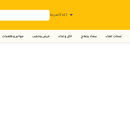
العربية
( LE )
تستات للماء
سماد وعلاج
اكل وغذاء
فرش وخشب
مواتير وطلمبات