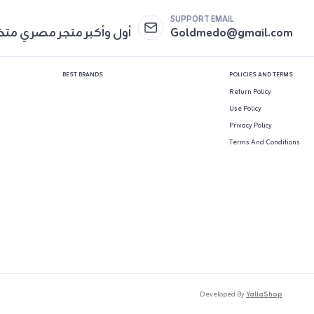
SUPPORT EMAIL
Goldmedo@gmail.com
أول وأكبر متجر مصري مت
BEST BRANDS
POLICIES AND TERMS
Return Policy
Use Policy
Privacy Policy
Terms And Conditions
Developed By
YallaShop