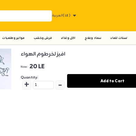
( LE )
العربية
تستات للماء
سماد وعلاج
اكل وغذاء
فرش وخشب
مواتير وطلمبات
افيز لخرطوم الهواء
20 LE
Now:
Quantity:
+
-
Add to Cart