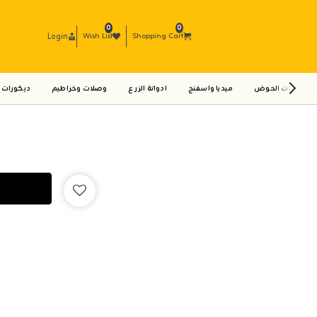
0
0
Login
Wish List
Shopping Cart
ادوات الحوض
ميديا واسفنج
ادواتة الزرع
وصلات وخراطيم
ديكورات