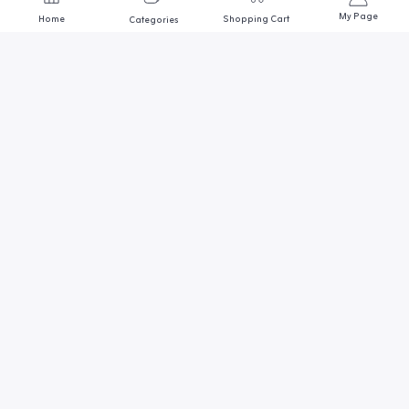
My Page
Home
Shopping Cart
Categories
We are always here to help
Contact us through any of these support channels
ADDRESS
أول وأكبر متجر مصري متخصص في
مجال أسماك الزينة
SUPPORT EMAIL
Goldmedo@gmail.com
احواض وحضانات
اضائة وترمومتر